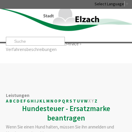
Select Language
▼
Startseite
»
Rathaus & Service
»
Service
»
Leben & Erleben
Rathaus & Service
Stadtentwicklung & W
Verfahrensbeschreibungen
Leistungen
A
B
C
D
E
F
G
H
I
J
K
L
M
N
O
P
Q
R
S
T
U
V
W
X
Y
Z
Hundesteuer - Ersatzmarke
beantragen
Wenn Sie einen Hund halten, müssen Sie ihn anmelden und