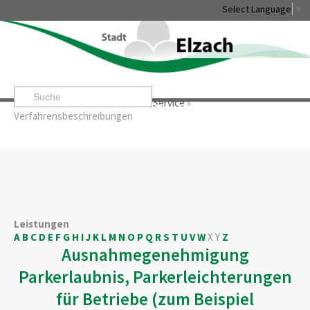
Select Language
▼
Startseite
»
Rathaus & Service
»
Service
»
Leben & Erleben
Rathaus & Service
Stadtentwicklung & W
Verfahrensbeschreibungen
Leistungen
A
B
C
D
E
F
G
H
I
J
K
L
M
N
O
P
Q
R
S
T
U
V
W
X
Y
Z
Ausnahmegenehmigung
Parkerlaubnis, Parkerleichterungen
für Betriebe (zum Beispiel