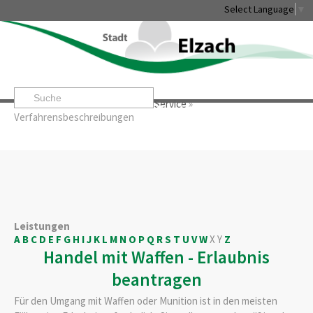
Select Language
▼
Startseite
»
Rathaus & Service
»
Service
»
Leben & Erleben
Rathaus & Service
Stadtentwicklung & W
Verfahrensbeschreibungen
Leistungen
A
B
C
D
E
F
G
H
I
J
K
L
M
N
O
P
Q
R
S
T
U
V
W
X
Y
Z
Handel mit Waffen - Erlaubnis
beantragen
Für den Umgang mit Waffen oder Munition ist in den meisten