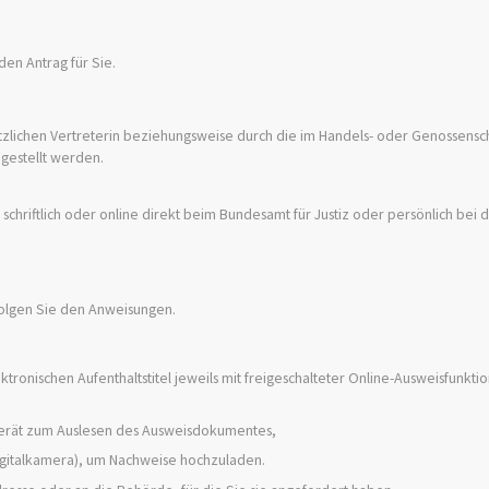
 den Antrag für Sie.
tzlichen Vertreterin beziehungsweise durch die im Handels- oder Genossensch
gestellt werden.
riftlich oder online direkt beim Bundesamt für Justiz oder persönlich bei de
 folgen Sie den Anweisungen.
ronischen Aufenthaltstitel jeweils mit freigeschalteter Online-Ausweisfunktio
erät zum Auslesen des Ausweisdokumentes,
Digitalkamera), um Nachweise hochzuladen.