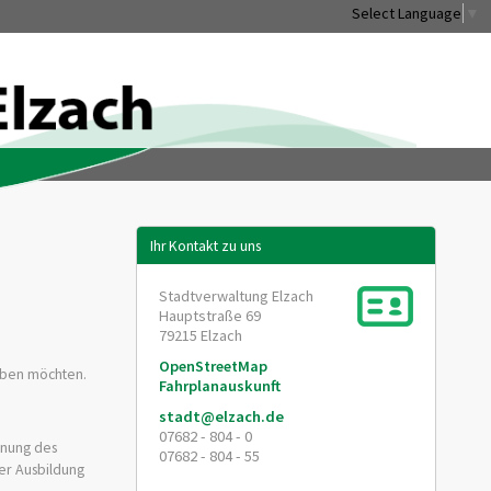
Select Language
▼
Ihr Kontakt zu uns
Stadtverwaltung Elzach
Hauptstraße 69
79215
Elzach
OpenStreetMap
üben möchten.
Fahrplanauskunft
stadt@elzach.de
07682 - 804 - 0
hnung des
07682 - 804 - 55
der Ausbildung