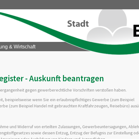
ung & Wirtschaft
gister - Auskunft beantragen
 Vergangenheit gegen gewerberechtliche Vorschriften verstoßen haben.
eit, beispielsweise wenn Sie ein erlaubnispflichtiges Gewerbe (zum Beispiel
erbe (zum Beispiel Handel mit gebrauchten Kraftfahrzeugen, Reisebüro) aus
ahme und Widerruf von erteilten Zulassungen, Gewerbeuntersagungen, Able
rengstoffgesetzes sowie dessen Entzug, Entzug der Befugnis zur Einstellung o
, Anweisung oder Ausbildung von Kindern und Jugendlichen,