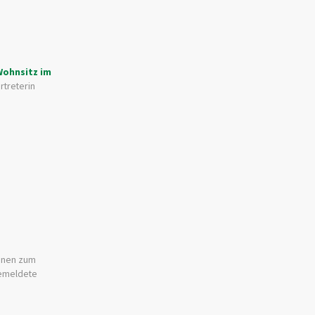
Wohnsitz im
rtreterin
ionen zum
gemeldete