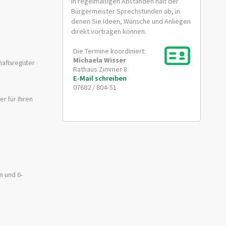
In regelmäßigen Abständen hält der
Bürgermeister Sprechstunden ab, in
denen Sie Ideen, Wünsche und Anliegen
direkt vortragen können.
Die Termine koordiniert:
Michaela
Wisser
aftsregister
Rathaus Zimmer 8
E-Mail schreiben
07682 / 804-51
r für Ihren
n und 6-