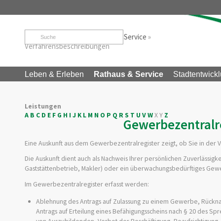
Startseite
»
Rathaus & Service
»
Service
»
Verfahrensbeschreibungen
Leben & Erleben
Rathaus & Service
Stadtentwickl
Leistungen
A
B
C
D
E
F
G
H
I
J
K
L
M
N
O
P
Q
R
S
T
U
V
W
X
Y
Z
Gewerbezentralre
Eine Auskunft aus dem Gewerbezentralregister zeigt, ob Sie in der
Die Auskunft dient auch als Nachweis Ihrer persönlichen Zuverlässigk
Gaststättenbetrieb, Makler) oder ein überwachungsbedürftiges Gew
Im Gewerbezentralregister erfasst werden:
Ablehnung des Antrags auf Zulassung zu einem Gewerbe, Rückn
Antrags auf Erteilung eines Befähigungsscheins nach § 20 des Sp
von Auszubildenden, Verbot der Beschäftigung, Beaufsichtigung