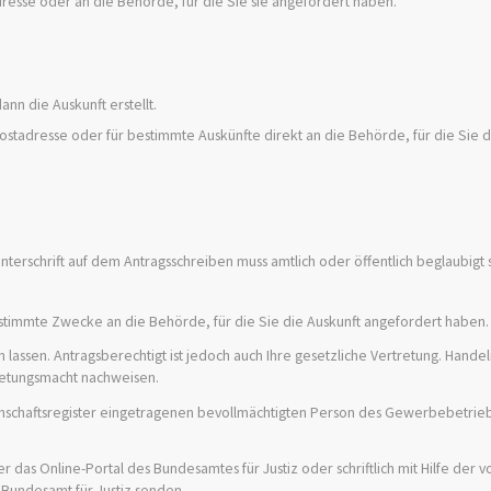
dresse oder an die Behörde, für die Sie sie angefordert haben.
ann die Auskunft erstellt.
ostadresse oder für bestimmte Auskünfte direkt an die Behörde, für die Sie d
terschrift auf dem Antragsschreiben muss amtlich oder öffentlich beglaubigt s
estimmte Zwecke an die Behörde, für die Sie die Auskunft angefordert haben.
 lassen. Antragsberechtigt ist jedoch auch Ihre gesetzliche Vertretung. Handeln
tretungsmacht nachweisen.
schaftsregister eingetragenen bevollmächtigten Person des Gewerbebetrieb
 das Online-Portal des Bundesamtes für Justiz oder schriftlich mit Hilfe der
s Bundesamt für Justiz senden.