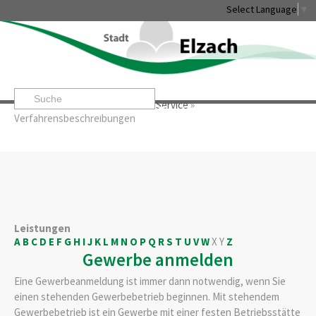
Select Language
▼
Startseite
»
Rathaus & Service
»
Service
»
Leben & Erleben
Rathaus & Service
Stadtentwicklung & W
Verfahrensbeschreibungen
Leistungen
A
B
C
D
E
F
G
H
I
J
K
L
M
N
O
P
Q
R
S
T
U
V
W
X
Y
Z
Gewerbe anmelden
Eine Gewerbeanmeldung ist immer dann notwendig, wenn Sie
einen stehenden Gewerbebetrieb beginnen. Mit stehendem
Gewerbebetrieb ist ein Gewerbe mit einer festen Betriebsstätte