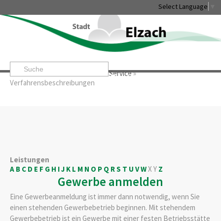
Select Language
▼
Startseite
»
Rathaus & Service
»
Service
»
Leben & Erleben
Rathaus & Service
Stadtentwicklung & W
Verfahrensbeschreibungen
Leistungen
A
B
C
D
E
F
G
H
I
J
K
L
M
N
O
P
Q
R
S
T
U
V
W
X
Y
Z
Gewerbe anmelden
Eine Gewerbeanmeldung ist immer dann notwendig, wenn Sie
einen stehenden Gewerbebetrieb beginnen. Mit stehendem
Gewerbebetrieb ist ein Gewerbe mit einer festen Betriebsstätte