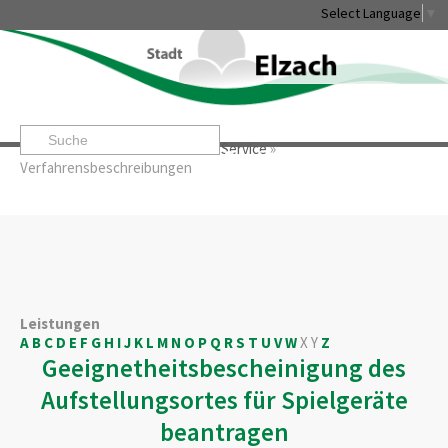
Select Language
▼
Startseite
»
Rathaus & Service
»
Service
»
Leben & Erleben
Rathaus & Service
Stadtentwicklung & W
Verfahrensbeschreibungen
Leistungen
A
B
C
D
E
F
G
H
I
J
K
L
M
N
O
P
Q
R
S
T
U
V
W
X
Y
Z
Geeignetheitsbescheinigung des
Aufstellungsortes für Spielgeräte
beantragen