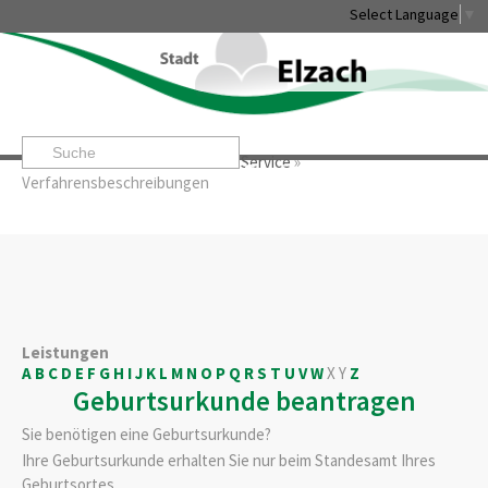
Select Language
▼
Startseite
»
Rathaus & Service
»
Service
»
Leben & Erleben
Rathaus & Service
Stadtentwicklung & W
Verfahrensbeschreibungen
Leistungen
A
B
C
D
E
F
G
H
I
J
K
L
M
N
O
P
Q
R
S
T
U
V
W
X
Y
Z
Geburtsurkunde beantragen
Sie benötigen eine Geburtsurkunde?
Ihre Geburtsurkunde erhalten Sie nur beim Standesamt Ihres
Geburtsortes.