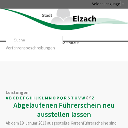
Select Language
▼
Startseite
»
Rathaus & Service
»
Service
»
Leben & Erleben
Rathaus & Service
Stadtentwicklung & W
Verfahrensbeschreibungen
Leistungen
A
B
C
D
E
F
G
H
I
J
K
L
M
N
O
P
Q
R
S
T
U
V
W
X
Y
Z
Abgelaufenen Führerschein neu
ausstellen lassen
Ab dem 19. Januar 2013 ausgestellte Kartenführerscheine sind