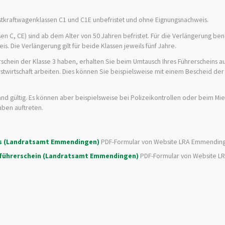
astkraftwagenklassen C1 und C1E unbefristet und ohne Eignung
s
nachweis.
sen C, CE) sind ab dem Alter von 50 Jahren befristet. Für die Verlängerung be
. Die Verlängerung gilt für beide Klassen jeweils fünf Jahre.
rschein der Klasse 3 haben, erhalten Sie beim Umtausch Ihres Führerscheins au
rstwirtschaft arbeiten. Dies können Sie beispielsweise mit einem Bescheid der
and gültig. Es können aber
beispielsweise bei Polizeikontrollen oder beim Mie
aben auftreten.
ns (Landratsamt Emmendingen)
PDF-Formular von Website LRA Emmendin
enführerschein (Landratsamt Emmendingen)
PDF-Formular von Website L