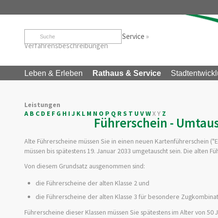
Startseite
»
Rathaus & Service
»
Service
»
Verfahrensbeschreibungen
Leben & Erleben
Rathaus & Service
Stadtentwickl
Leistungen
A
B
C
D
E
F
G
H
I
J
K
L
M
N
O
P
Q
R
S
T
U
V
W
X
Y
Z
Führerschein - Umtau
Alte Führerscheine müssen Sie in einen neuen Kartenführerschein ("E
müssen bis spätestens 19. Januar 2033 umgetauscht sein. Die alten F
Von diesem Grundsatz ausgenommen sind:
die Führerscheine der alten Klasse 2 und
die Führerscheine der alten Klasse 3 für besondere Zugkombina
Führerscheine dieser Klassen müssen Sie spätestens im Alter von 50