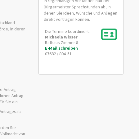
In regelmäßigen Abständen hält der
Bürgermeister Sprechstunden ab, in
denen Sie Ideen, Wünsche und Anliegen
direkt vortragen können.
utschland
örde, in deren
Die Termine koordiniert:
Michaela
Wisser
Rathaus Zimmer 8
E-Mail schreiben
07682 / 804-51
ne-Antrag
tlichen Antrag
ür Sie ein.
Antrages als
erden Sie
 Vollmacht von