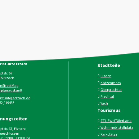
rist-Info Elzach
Stadtteile
tstr. 67
Elzach
15
Elzach
Katzenmoos
nStreetMap
Oberprechtal
rplanauskunft
Prechtal
rist-info@elzach.de
2 / 19433
Yach
Tourismus
fnungszeiten
ZTL ZweiTälerLand
Wohnmobilstellplatz
tstr. 67, Elzach:
geschlossen
Parkplätze
 Fr 09:00 - 13:00 Uhr