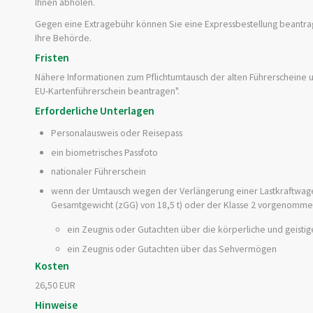
Ihnen abholen.
Gegen eine Extragebühr können Sie eine Expressbestellung bea
n
tra
Ihre Behörde.
Fristen
Nähere Informationen zum Pflichtumtausch der alten Führerscheine und
EU-Kartenführerschein beantragen"
.
Erforderliche Unterlagen
Personalausweis oder Reisepass
ein biometrisches Passfoto
nationaler Führerschein
wenn der Umtausch wegen der Verlängerung einer Lastkraftwage
Gesamtgewicht (zGG) von 18,5 t) oder der Klasse 2 vorgenommen
ein Zeugnis oder Gutachten über die körperliche und geistig
ein Zeugnis oder Gutachten über das Sehvermögen
Kosten
26,50 EUR
Hinweise