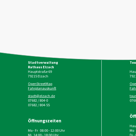
Stadtverwaltung
Tou
Rathaus Elzach
Hauptstraße 69
Haup
79215
Elzach
792
OpenStreetMap
Ope
Fahrplanauskunft
Fah
stadt@elzach.de
tou
07682 / 804-0
0768
07682 / 804-55
Öf
Öffnungszeiten
Haup
Mo - Fr 08:00 - 12:00 Uhr
Mo 
Mi 14:00 - 18:00 Uhr
Di -