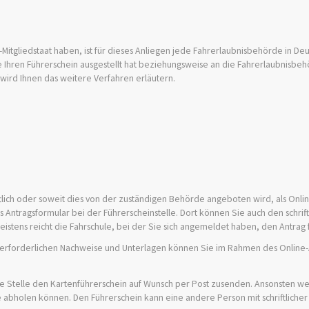
itgliedstaat haben, ist für dieses Anliegen jede Fahrerlaubnisbehörde in De
 Ihren Führerschein ausgestellt hat beziehungsweise an die Fahrerlaubnisbeh
e wird Ihnen das weitere Verfahren erläutern.
iftlich oder soweit dies von der zuständigen Behörde angeboten wird, als Onli
as Antragsformular bei der Führerscheinstelle. Dort können Sie auch den schrif
istens reicht die Fahrschule, bei der Sie sich angemeldet haben, den Antrag f
ie erforderlichen Nachweise und Unterlagen können Sie im Rahmen des Online-
e Stelle den Kartenführerschein auf Wunsch per Post zusenden. Ansonsten w
le abholen können. Den Führerschein kann eine andere Person mit schriftlicher