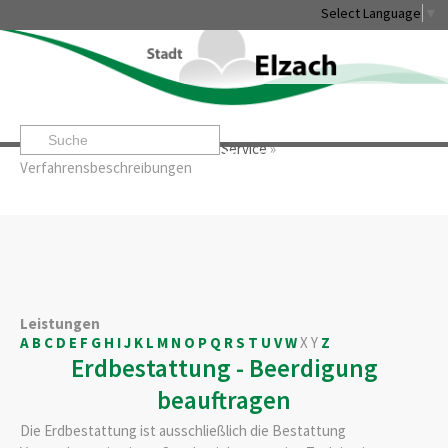
Select Language
▼
Startseite
»
Rathaus & Service
»
Service
»
Leben & Erleben
Rathaus & Service
Stadtentwicklung & W
Verfahrensbeschreibungen
Leistungen
A
B
C
D
E
F
G
H
I
J
K
L
M
N
O
P
Q
R
S
T
U
V
W
X
Y
Z
Erdbestattung - Beerdigung
beauftragen
Die Erdbestattung ist ausschließlich die Bestattung