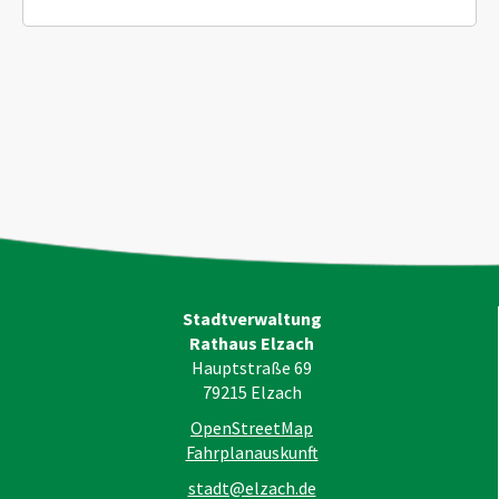
Stadtverwaltung
Rathaus Elzach
Hauptstraße 69
79215
Elzach
OpenStreetMap
Fahrplanauskunft
stadt@elzach.de