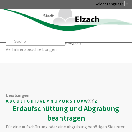
Select Language
▼
Startseite
»
Rathaus & Service
»
Service
»
Leben & Erleben
Rathaus & Service
Stadtentwicklung & W
Verfahrensbeschreibungen
Leistungen
A
B
C
D
E
F
G
H
I
J
K
L
M
N
O
P
Q
R
S
T
U
V
W
X
Y
Z
Erdaufschüttung und Abgrabung
beantragen
Für eine Aufschüttung oder eine Abgrabung benötigen Sie unter