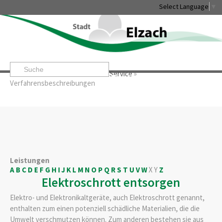
Select Language
▼
Startseite
»
Rathaus & Service
»
Service
»
Leben & Erleben
Rathaus & Service
Stadtentwicklung & W
Verfahrensbeschreibungen
Leistungen
A
B
C
D
E
F
G
H
I
J
K
L
M
N
O
P
Q
R
S
T
U
V
W
X
Y
Z
Elektroschrott entsorgen
Elektro- und Elektronikaltgeräte, auch Elektroschrott genannt,
enthalten zum einen potenziell schädliche Materialien, die die
Umwelt verschmutzen können. Zum anderen bestehen sie aus