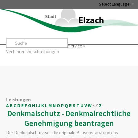
Select Language
▼
Startseite
»
Rathaus & Service
»
Service
»
Leben & Erleben
Rathaus & Service
Stadtentwicklung & W
Verfahrensbeschreibungen
Leistungen
A
B
C
D
E
F
G
H
I
J
K
L
M
N
O
P
Q
R
S
T
U
V
W
X
Y
Z
Denkmalschutz - Denkmalrechtliche
Genehmigung beantragen
Der Denkmalschutz soll die originale Bausubstanz und das