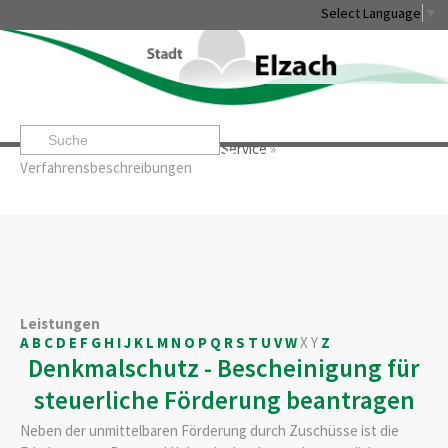
Select Language
▼
Startseite
»
Rathaus & Service
»
Service
»
Leben & Erleben
Rathaus & Service
Stadtentwicklung & W
Verfahrensbeschreibungen
Leistungen
A
B
C
D
E
F
G
H
I
J
K
L
M
N
O
P
Q
R
S
T
U
V
W
X
Y
Z
Denkmalschutz - Bescheinigung für
steuerliche Förderung beantragen
Neben der unmittelbaren Förderung durch Zuschüsse ist die