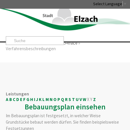
Select Language
▼
Startseite
»
Rathaus & Service
»
Service
»
Leben & Erleben
Rathaus & Service
Stadtentwicklung & W
Verfahrensbeschreibungen
Leistungen
A
B
C
D
E
F
G
H
I
J
K
L
M
N
O
P
Q
R
S
T
U
V
W
X
Y
Z
Bebauungsplan einsehen
Im Bebauungsplan ist festgesetzt, in welcher Weise
Grundstücke bebaut werden dürfen.
Sie finden beispielsweise
Festsetzungen