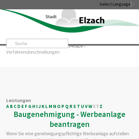
Select Language
▼
Startseite
»
Rathaus & Service
»
Service
»
Leben & Erleben
Rathaus & Service
Stadtentwicklung & W
Verfahrensbeschreibungen
Leistungen
A
B
C
D
E
F
G
H
I
J
K
L
M
N
O
P
Q
R
S
T
U
V
W
X
Y
Z
Baugenehmigung - Werbeanlage
beantragen
Wenn Sie eine genehmigungspflichtige Werbeanlage aufstellen