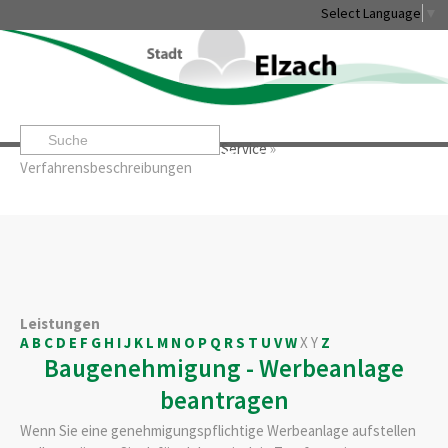
Select Language
▼
Startseite
»
Rathaus & Service
»
Service
»
Leben & Erleben
Rathaus & Service
Stadtentwicklung & W
Verfahrensbeschreibungen
Leistungen
A
B
C
D
E
F
G
H
I
J
K
L
M
N
O
P
Q
R
S
T
U
V
W
X
Y
Z
Baugenehmigung - Werbeanlage
beantragen
Wenn Sie eine genehmigungspflichtige Werbeanlage aufstellen