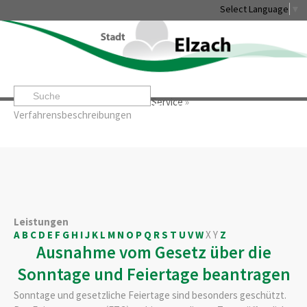
Select Language
▼
Startseite
»
Rathaus & Service
»
Service
»
Leben & Erleben
Rathaus & Service
Stadtentwicklung & W
Verfahrensbeschreibungen
Leistungen
A
B
C
D
E
F
G
H
I
J
K
L
M
N
O
P
Q
R
S
T
U
V
W
X
Y
Z
Ausnahme vom Gesetz über die
Sonntage und Feiertage beantragen
Sonntage und gesetzliche Feiertage sind besonders geschützt.