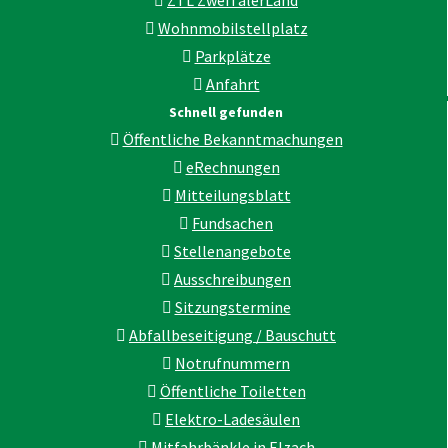
ZTL ZweiTälerLand
Wohnmobilstellplatz
Parkplätze
Anfahrt
Schnell gefunden
Öffentliche Bekanntmachungen
eRechnungen
Mitteilungsblatt
Fundsachen
Stellenangebote
Ausschreibungen
Sitzungstermine
Abfallbeseitigung / Bauschutt
Notrufnummern
Öffentliche Toiletten
Elektro-Ladesäulen
Mitfahrbänkle in Elzach