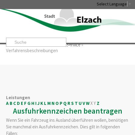
Select Language
▼
Startseite
»
Rathaus & Service
»
Service
»
Leben & Erleben
Rathaus & Service
Stadtentwicklung & W
Verfahrensbeschreibungen
Leistungen
A
B
C
D
E
F
G
H
I
J
K
L
M
N
O
P
Q
R
S
T
U
V
W
X
Y
Z
Ausfuhrkennzeichen beantragen
Wenn Sie ein Fahrzeug ins Ausland überführen wollen, benötigen
Sie manchmal ein Ausfuhrkennzeichen. Dies gilt in folgenden
Fällen: