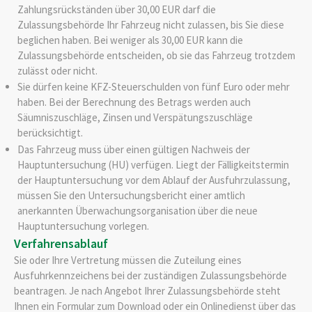
Zahlungsrückständen über 30,00 EUR darf die
Zulassungsb
e
hörde Ihr Fahrzeug nicht zulassen, bis Sie diese
beglichen haben. Bei weniger als 30,00 EUR kann die
Zulassungsbehö
r
de entscheiden, ob sie das Fahrzeug trotzdem
zulässt oder nicht.
Sie dürfen keine KFZ-Steuerschulden von fünf Euro oder mehr
haben.
Bei der Berechnung des Betrags werden auch
Säumniszuschläge, Zinsen und Verspätungszuschläge
b
e
rücksichtigt.
Das Fahrzeug muss über einen gültigen Nachweis der
Hauptuntersuchung (HU)
verfügen.
Liegt der Fälligkeit
s
termin
der Hauptuntersuchung vor
dem Ablauf der Au
s
fuhrzula
s
sung
,
müssen Sie den Untersuchungsbericht einer amtlich
anerkannten Überwachungsorganisation über die neue
Hauptuntersuchung vorlegen.
Verfahrensablauf
Sie oder Ihre Vertretung müssen die Zuteilung eines
Ausfuhrkennzeichens bei der zuständigen Zulassungsbehörde
beantragen. Je nach Angebot Ihrer Zulassungsbehörde steht
Ihnen ein Formular zum Download oder ein Onlinedienst über das