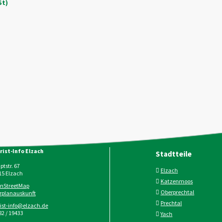
St)
rist-Info Elzach
Stadtteile
tstr. 67
Elzach
15
Elzach
Katzenmoos
nStreetMap
Oberprechtal
rplanauskunft
Prechtal
rist-info@elzach.de
2 / 19433
Yach