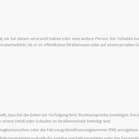
gal, ob Sie diesen verursacht haben oder eine andere Person. Der Schaden k
t es unerheblich, ob er im öffentlichen Straßenraum oder auf einem privaten 
haft, dass Sie die Daten zur Verfolgung Ihrer Rechtsansprüche benötigen. Das
 an einem Unfall oder Schaden im Straßenverkehr beteiligt sind.
zeugkennzeichen oder die Fahrzeug-Identifizierungsnummer (FIN) anzugeben.
 Fahrzeugregisterauskunft die Angabe von Fahrzeugdaten oder der Personali