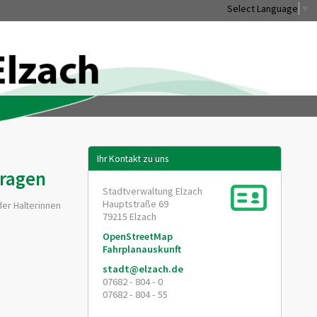
Select Language
▼
Ihr Kontakt zu uns
tragen
Stadtverwaltung Elzach
Hauptstraße 69
der Halterinnen
79215
Elzach
OpenStreetMap
Fahrplanauskunft
stadt@elzach.de
07682 - 804 - 0
07682 - 804 - 55