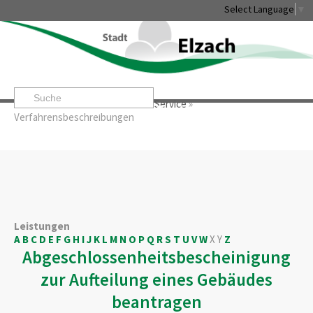
Select Language
▼
Startseite
»
Rathaus & Service
»
Service
»
Leben & Erleben
Rathaus & Service
Stadtentwicklung & W
Verfahrensbeschreibungen
Leistungen
A
B
C
D
E
F
G
H
I
J
K
L
M
N
O
P
Q
R
S
T
U
V
W
X
Y
Z
Abgeschlossenheitsbescheinigung
zur Aufteilung eines Gebäudes
beantragen