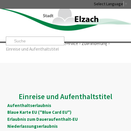
Select Language
▼
Startseite
»
Rathaus & Service
»
Service
»
Zuwanderung
»
Leben & Erleben
Rathaus & Service
Stadtentwicklung & W
Einreise und Aufenthaltstitel
Einreise und Aufenthaltstitel
Aufenthaltserlaubnis
Blaue Karte EU ("Blue Card EU")
Erlaubnis zum Daueraufenthalt-EU
Niederlassungserlaubnis