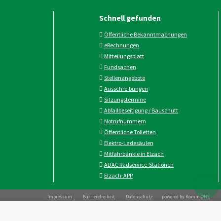
Schnell gefunden
Öffentliche Bekanntmachungen
eRechnungen
Mitteilungsblatt
Fundsachen
Stellenangebote
Ausschreibungen
Sitzungstermine
Abfallbeseitigung / Bauschutt
Notrufnummern
Öffentliche Toiletten
Elektro-Ladesäulen
Mitfahrbänkle in Elzach
ADAC Radservice-Stationen
Elzach-APP
Impressum
Barrierefreiheit
Datenschutz
powered by
Komm.ONE