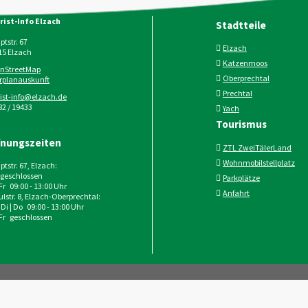
rist-Info Elzach
Stadtteile
tstr. 67
Elzach
15
Elzach
Katzenmoos
nStreetMap
Oberprechtal
rplanauskunft
Prechtal
rist-info@elzach.de
2 / 19433
Yach
Tourismus
fnungszeiten
ZTL ZweiTälerLand
Wohnmobilstellplatz
tstr. 67, Elzach:
geschlossen
Parkplätze
 Fr 09:00 - 13:00 Uhr
Anfahrt
lstr. 8, Elzach-Oberprechtal:
 Di | Do 09:00 - 13:00 Uhr
 Fr geschlossen