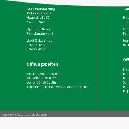
Stadtverwaltung
Tou
Rathaus Elzach
Hauptstraße 69
Haup
79215
Elzach
792
OpenStreetMap
Ope
Fahrplanauskunft
Fah
stadt@elzach.de
tou
07682 / 804-0
0768
07682 / 804-55
Öf
Öffnungszeiten
Haup
Mo - Fr 08:00 - 12:00 Uhr
Mo 
Mi 14:00 - 18:00 Uhr
Di -
Do 14:00 - 16:00 Uhr
Schu
Termine auch nach Vereinbarung möglich!
Mo |
Mi |
Copyright © 2016 - 2017 Stadt Elzach