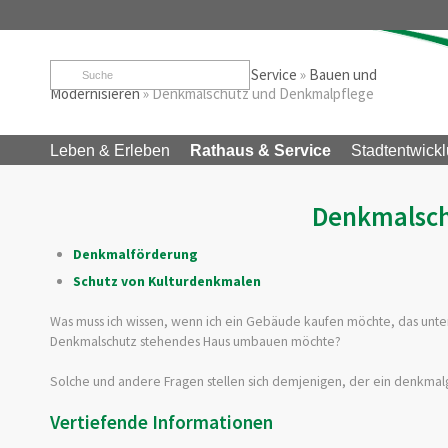
Startseite
»
Rathaus & Service
»
Service
»
Bauen und
Modernisieren
»
Denkmalschutz und Denkmalpflege
Leben & Erleben
Rathaus & Service
Stadtentwickl
Denkmalsch
Denkmalförderung
Schutz von Kulturdenkmalen
Was muss ich wissen, wenn ich ein Gebäude kaufen möchte, das unte
Denkmalschutz stehendes Haus umbauen möchte?
Solche und andere Fragen stellen sich demjenigen, der ein denkmal
Vertiefende Informationen