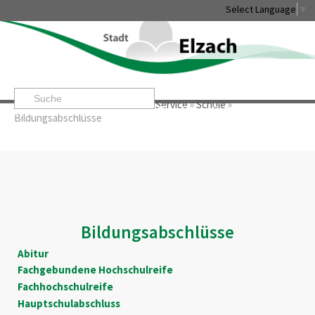
Select Language
▼
Startseite
»
Rathaus & Service
»
Service
»
Schule
»
Leben & Erleben
Rathaus & Service
Stadtentwicklung & W
Bildungsabschlüsse
Bildungsabschlüsse
Abitur
Fachgebundene Hochschulreife
Fachhochschulreife
Hauptschulabschluss