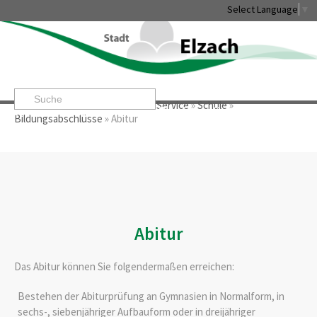
Select Language
▼
Startseite
»
Rathaus & Service
»
Service
»
Schule
»
Leben & Erleben
Rathaus & Service
Stadtentwicklung & W
Bildungsabschlüsse
»
Abitur
Abitur
Das Abitur können Sie folgendermaßen erreichen:
Bestehen der Abiturprüfung an Gymnasien in Normalform, in
sechs-, siebenjähriger Aufbauform oder in dreijähriger