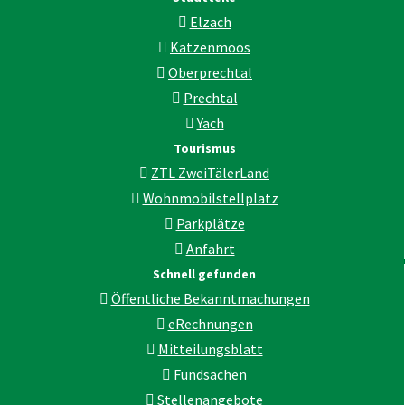
Elzach
Katzenmoos
Oberprechtal
Prechtal
Yach
Tourismus
ZTL ZweiTälerLand
Wohnmobilstellplatz
Parkplätze
Anfahrt
Schnell gefunden
Öffentliche Bekanntmachungen
eRechnungen
Mitteilungsblatt
Fundsachen
Stellenangebote