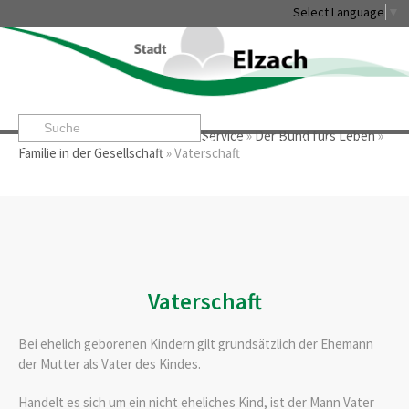
Select Language
▼
Startseite
»
Rathaus & Service
»
Service
»
Der Bund fürs Leben
»
Leben & Erleben
Rathaus & Service
Stadtentwicklung & W
Familie in der Gesellschaft
»
Vaterschaft
Vaterschaft
Bei ehelich geborenen Kindern gilt grundsätzlich der Ehemann
der Mutter als Vater des Kindes.
Handelt es sich um ein nicht eheliches Kind, ist der Mann Vater