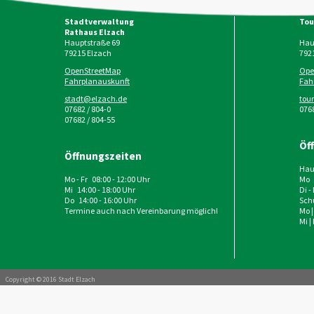
Stadtverwaltung
Tou
Rathaus Elzach
Hauptstraße 69
Haup
79215
Elzach
792
OpenStreetMap
Ope
Fahrplanauskunft
Fah
stadt@elzach.de
tou
07682 / 804-0
0768
07682 / 804-55
Öf
Öffnungszeiten
Haup
Mo - Fr 08:00 - 12:00 Uhr
Mo 
Mi 14:00 - 18:00 Uhr
Di -
Do 14:00 - 16:00 Uhr
Schu
Termine auch nach Vereinbarung möglich!
Mo |
Mi |
Copyright © 2016 Stadt Elzach