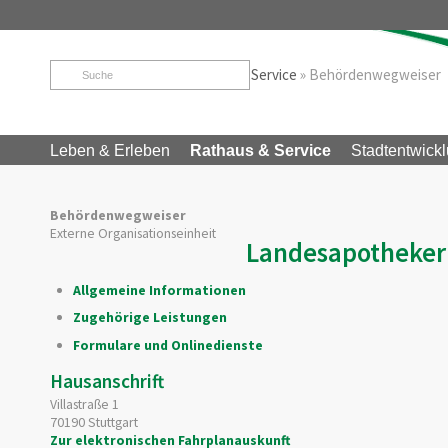
Startseite
»
Rathaus & Service
»
Service
»
Behördenwegweiser
Leben & Erleben
Rathaus & Service
Stadtentwickl
Behördenwegweiser
Externe Organisationseinheit
Landesapotheke
Allgemeine Informationen
Zugehörige Leistungen
Formulare und Onlinedienste
Hausanschrift
Villastraße 1
70190
Stuttgart
Zur elektronischen Fahrplanauskunft