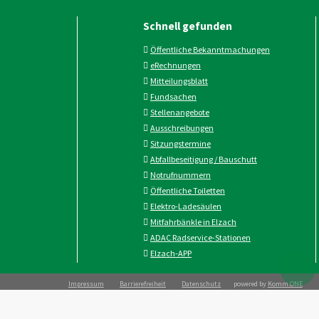
Schnell gefunden
Öffentliche Bekanntmachungen
eRechnungen
Mitteilungsblatt
Fundsachen
Stellenangebote
Ausschreibungen
Sitzungstermine
Abfallbeseitigung / Bauschutt
Notrufnummern
Öffentliche Toiletten
Elektro-Ladesäulen
Mitfahrbänkle in Elzach
ADAC Radservice-Stationen
Elzach-APP
Impressum
Barrierefreiheit
Datenschutz
powered by
Komm.ONE