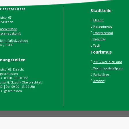
rist-Info Elzach
Stadtteile
tstr. 67
Elzach
15
Elzach
Katzenmoos
nStreetMap
Oberprechtal
rplanauskunft
Prechtal
rist-info@elzach.de
2 / 19433
Yach
Tourismus
fnungszeiten
ZTL ZweiTälerLand
Wohnmobilstellplatz
tstr. 67, Elzach:
geschlossen
Parkplätze
 Fr 09:00 - 13:00 Uhr
Anfahrt
lstr. 8, Elzach-Oberprechtal:
 Di | Do 09:00 - 13:00 Uhr
 Fr geschlossen