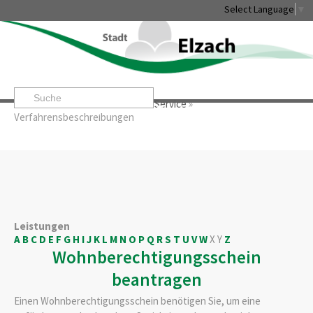
Select Language
▼
Startseite
»
Rathaus & Service
»
Service
»
Leben & Erleben
Rathaus & Service
Stadtentwicklung & W
Verfahrensbeschreibungen
Leistungen
A
B
C
D
E
F
G
H
I
J
K
L
M
N
O
P
Q
R
S
T
U
V
W
X
Y
Z
Wohnberechtigungsschein
beantragen
Einen Wohnberechtigungsschein benötigen Sie, um eine