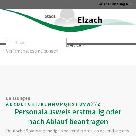
Select Language
▼
Startseite
»
Rathaus & Service
»
Service
»
Leben & Erleben
Rathaus & Service
Stadtentwicklung & W
Verfahrensbeschreibungen
Leistungen
A
B
C
D
E
F
G
H
I
J
K
L
M
N
O
P
Q
R
S
T
U
V
W
X
Y
Z
Personalausweis erstmalig oder
nach Ablauf beantragen
Deutsche Staatsangehörige sind verpflichtet, ab Vollendung des