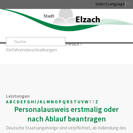
Select Language
▼
Startseite
»
Rathaus & Service
»
Service
»
Leben & Erleben
Rathaus & Service
Stadtentwicklung & W
Verfahrensbeschreibungen
Leistungen
A
B
C
D
E
F
G
H
I
J
K
L
M
N
O
P
Q
R
S
T
U
V
W
X
Y
Z
Personalausweis erstmalig oder
nach Ablauf beantragen
Deutsche Staatsangehörige sind verpflichtet, ab Vollendung des