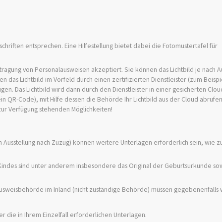
hriften entsprechen. Eine Hilfestellung bietet dabei die Fotomustertafel für
ntragung von Personalausweisen akzeptiert. Sie können das Lichtbild je nach A
n das Lichtbild im Vorfeld
durch einen zertifizierten Dienstleister (zum Beisp
igen.
Das Lichtbild wird dann durch den Dienstleister in einer gesicherten Clou
in QR-Code), mit Hilfe dessen die Behörde Ihr Lichtbild aus der Cloud
abrufen
 zur Verfügung stehenden Möglichkeiten!
n Ausstellung nach Zuzug) können weitere Unterlagen erforderlich sein, wie z
 Kindes sind unter anderem insbesondere das Original der Geburtsurkunde so
lausweisbehörde im Inland (nicht zuständige Behörde) müssen gegebenenfalls 
 die in Ihrem Einzelfall erforderlichen Unterlagen.