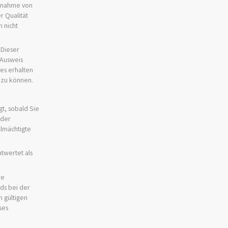
ufnahme von
r Qualität
 nicht
 Dieser
-Ausweis
es erhalten
n zu können
.
t, sobald Sie
 der
llmächtigte
twertet als
re
nds bei der
m gültigen
ses