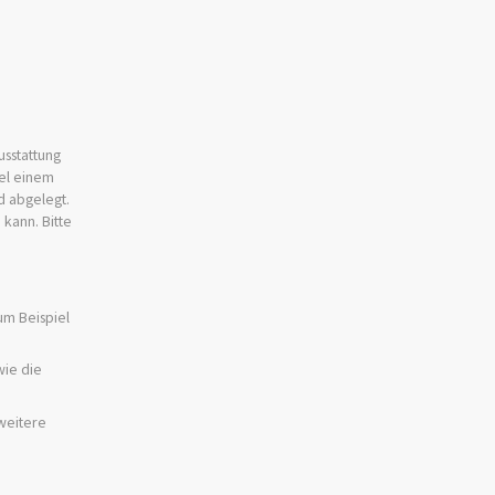
usstattung
iel einem
d abgelegt.
 kann. Bitte
um Beispiel
wie die
weitere