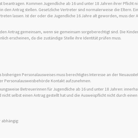
t beantragen. Kommen Jugendliche ab 16 und unter 18 Jahren ihrer Pflicht ni
in den Antrag stellen.
Gesetzliche Vertreter sind normalerweise die Eltern. Ein 
treten lassen
. Ist der oder die Jugendliche 16 Jahre alt geworden, muss der 
le den Antrag gemeinsam, wenn sie gemeinsam sorgeberechtigt sind. Die Kinde
lich erscheinen, da die zuständige Stelle ihre Identität prüfen muss.
es bisherigen Personalausweises muss berechtigtes Interesse an der Neuausste
t der Personalausweisbehörde Kontakt aufzunehmen.
hungsweise Betreuerinnen für Jugendliche ab 16 und unter 18 Jahren: innerh
cht selbst einen Antrag gestellt hat und die Ausweispflicht nicht durch einen
r abhängig: