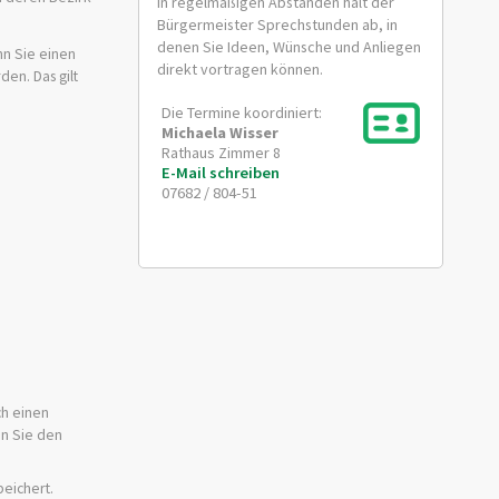
In regelmäßigen Abständen hält der
Bürgermeister Sprechstunden ab, in
denen Sie Ideen, Wünsche und Anliegen
nn Sie einen
direkt vortragen können.
rden.
Das gilt
Die Termine koordiniert:
Michaela
Wisser
Rathaus Zimmer 8
E-Mail schreiben
07682 / 804-51
ch einen
en Sie den
eichert.