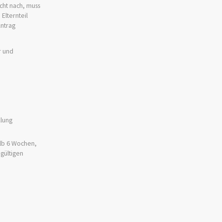
cht nach, muss
Elternteil
Antrag
r und
llung
alb 6 Wochen,
 gültigen