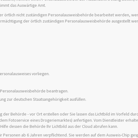
stimmt das Auswärtige Amt.
iner örtlich nicht zuständigen Personalausweisbehörde bearbeitet werden, we
 Ermächtigung der örtlich zuständigen Personalausweisbehörde ausgestellt we
Personalausweises vorliegen
.
n Personalausweisbehörde beantragen.
ung zur deutschen Staatsangehörigkeit ausfüllen.
ung der Behörde - vor Ort erstellen oder Sie lassen das Lichtbild im Vorfeld dur
r dem Fotoservice eines Drogeriemarktes) anfertigen. Vom Dienstleister erhalt
Hilfe dessen die Behörde Ihr Lichtbild aus der Cloud abrufen kann.
ür Personen ab 6 Jahren verpflichtend. Sie werden auf dem Ausweis-Chip gesp