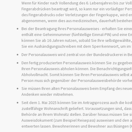
Wenn für Kinder nach Vollendung des 6. Lebensjahres bis zur V
Fingerabdrücken beantragt wird,
so kann nur ein vorläufiger Pe
des Fingerabdrucks oder Verletzungen der Fingerkuppe, wird 
abgenommen, wenn dies aus medizinischen, dauerhaft bestehen
Bei der Beantragung
Ihres
Personalausweises
-
erhalten Sie
eine
enthält eine
Geheimnummer
(fünfstellige Einmal
-PIN
)
und
eine
En
können Sie ab 16 Jahren nutzen, sobald Sie Ihre selbstgewählte, 
Sie ein Aushändigungsschreiben mit dem Sperrkennwort, um im B
Der Personalausweis wird zentral von der Bundesdruckerei in Berl
Den fertig produzierten Personalausweis können Sie zu gegebe
Ihren Personalausweis abholen können. Die Benachrichtigungsin
Abholvollmacht. Somit können Sie Ihren Personalausweis selbst 
Person muss sich gegenüber der Personalausweisbehörde vorher
Sie müssen Ihren alten Personalausweis beim Empfang des neue
Andenken wieder mitnehmen.
Seit dem 1. Mai 2025 können Sie im Antragsprozess auch die kos
zustellfähige Wohnanschrift geliefert.
Voraussetzungen sind, dass
Behörde an Ihrem Wohnsitz stellen. Darüber hinaus müssen Sie 
Ausweisdokument (zum Beispiel Reisepass) ausweisen und den a
entwerten lassen.
Bewohnerinnen und Bewohner aus Büsingen (Ho