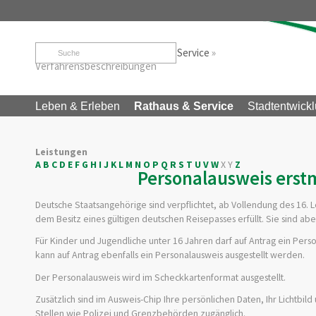
Startseite
»
Rathaus & Service
»
Service
»
Verfahrensbeschreibungen
Leben & Erleben
Rathaus & Service
Stadtentwickl
Leistungen
A
B
C
D
E
F
G
H
I
J
K
L
M
N
O
P
Q
R
S
T
U
V
W
X
Y
Z
Personalausweis erst
Deutsche Staatsangehörige sind verpflichtet, ab Vollendung des 16. 
dem Besitz eines
gültigen deutschen Reisepasses erfüllt.
Sie sind abe
Für Kinder und Jugendliche unter 16 Jahren darf auf Antrag ein Per
kann auf Antrag ebenfalls ein Personalausweis ausgestellt werden.
Der Personalausweis wird im Scheckkartenformat ausgestellt.
Zusätzlich sind im Ausweis-Chip Ihre persönlichen Daten, Ihr Lichtbil
Stellen wie Polizei und Grenzbehörden zugänglich.