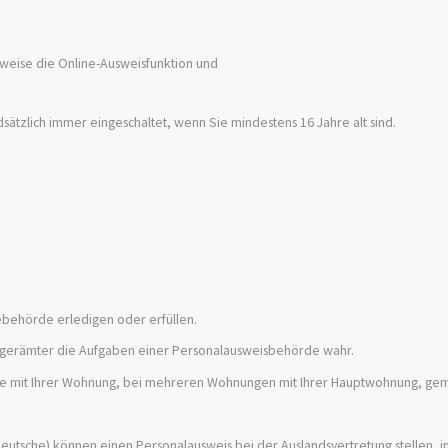
sweise die Online-Ausweisfunktion und
dsätzlich immer eingeschaltet, wenn Sie mindestens 16 Jahre alt sind.
behörde erledigen oder erfüllen.
rgerämter die Aufgaben einer Personalausweisbehörde wahr.
 Sie mit Ihrer Wohnung, bei mehreren Wohnungen mit Ihrer Hauptwohnung, gem
utsche) können einen Personalausweis bei der Auslandsvertretung stellen, i