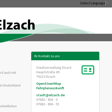
Select Language
▼
Ihr Kontakt zu uns
Stadtverwaltung Elzach
Hauptstraße 69
ird auch mit
79215
Elzach
OpenStreetMap
in Deutschland
Fahrplanauskunft
stadt@elzach.de
07682 - 804 - 0
07682 - 804 - 55
hoheitlichen