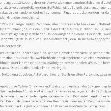
ollendung des 12. Lebensjahres ein Ausweisdokument ausdrücklich ohne die A
rsonalausweis ausgestellt werden
.
Bei Fehlen eines Zeigefingers, ungenügende
ersatzweise ein anderer Abdruck genommen. Fingerabdrücke werden nur dann
den Gründen unmöglich ist.
n PIN-Brief
ausgehändigt. Personen unter 10 Jahren erhalten keinen PIN-Brief.
tsperrnummer (PUK)
für die Nutzung der Online-Ausweisfunktion.
Den Online
sechsstellige PIN gesetzt haben.
Bei der Ausgabe des neuen Personalausweis
edarfsfall (zum Beispiel Verlust des Dokuments) den Online-Ausweis sperre
in hergestellt.
ner Zeit in der Behörde abholen.
Je nach Gemeinde werden Sie benachrichtig
formation der Personalausweisbehörde enthält meistens auch einen Vordruck
abholen oder ihn von einer bevollmächtigten Person abholen lassen. Die bevo
 ausweisen und die Abholvollmacht vorlegen.
n Dokuments abgeben. Auf Wunsch können Sie Ihren alten Personalausweis en
tenpflichtige Option "Direktversand" wählen und erhalten das Dokument an Ih
 Sie mindestens 16. Jahre alt sind und den Ausweisantrag innerhalb Deutschla
sich persönlich an der Wohnungstür gegenüber dem
Postzustelldienst mit eine
lten Personalausweis bereits bei der Beantragung des neuen Personalauswei
chrhein) und Helgoland können den Direktversand-Service nicht nutzen.