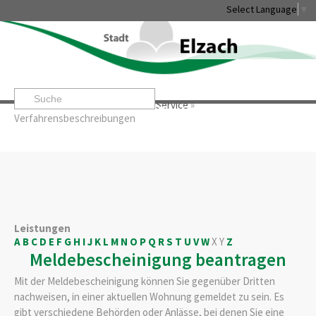
Select Language
▼
Startseite
»
Rathaus & Service
»
Service
»
Leben & Erleben
Rathaus & Service
Stadtentwicklung & W
Verfahrensbeschreibungen
Leistungen
A
B
C
D
E
F
G
H
I
J
K
L
M
N
O
P
Q
R
S
T
U
V
W
X
Y
Z
Meldebescheinigung beantragen
Mit der Meldebescheinigung können Sie gegenüber Dritten
nachweisen, in einer aktuellen Wohnung gemeldet zu sein. Es
gibt verschiedene Behörden oder Anlässe, bei denen Sie eine