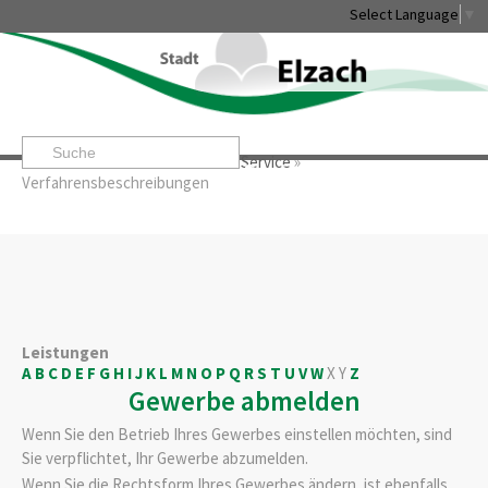
Select Language
▼
Startseite
»
Rathaus & Service
»
Service
»
Leben & Erleben
Rathaus & Service
Stadtentwicklung & W
Verfahrensbeschreibungen
Leistungen
A
B
C
D
E
F
G
H
I
J
K
L
M
N
O
P
Q
R
S
T
U
V
W
X
Y
Z
Gewerbe abmelden
Wenn Sie den Betrieb Ihres Gewerbes einstellen möchten, sind
Sie verpflichtet, Ihr Gewerbe abzumelden.
Wenn Sie die Rechtsform Ihres Gewerbes ändern, ist ebenfalls