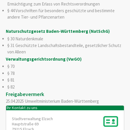
Ermächtigung zum Erlass von Rechtsverordnungen
§ 44 Vorschriften für besonders geschützte und bestimmte
andere Tier- und Pflanzenarten
Naturschutzgesetz Baden-Württemberg (NatSchG)
§ 30
Naturdenkmale
§ 31 Geschützte Landschaftsbestandteile, gesetzlicher Schutz
von Alleen
Verwaltungsgerichtsordnung (VwGO)
§ 70
§ 78
§ 81
§ 82
Freigabevermerk
25.04.2025 Umweltministerium Baden-Württemberg
Ihr Kontakt zu uns
Stadtverwaltung Elzach
Hauptstraße 69
79215
Elzach