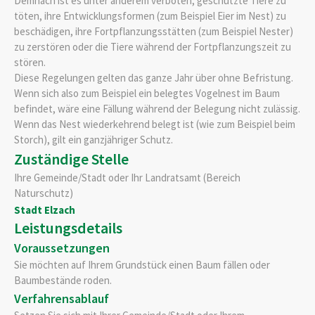
Demnach ist es unter anderem verboten, geschützte Tiere zu
töten, ihre Entwicklungsformen
(zum Beispiel Eier im Nest)
zu
beschädigen, ihre Fortpflanzungsstätten
(zum Beispiel Nester)
zu zerstören oder die Tiere während der Fortpflanzungszeit zu
stören.
Diese Regelungen gelten das ganze Jahr über ohne Befristung.
Wenn sich also zum Beispiel ein belegtes Vogelnest im Baum
befindet, wäre eine Fällung während der Belegung nicht zulässig.
Wenn das Nest wiederkehrend belegt ist
(wie zum Beispiel beim
Storch)
, gilt ein ganzjähriger Schutz.
Zuständige Stelle
Ihre Gemeinde/Stadt oder Ihr Landratsamt (Bereich
Naturschutz)
Stadt Elzach
Leistungsdetails
Voraussetzungen
Sie möchten auf Ihrem Grundstück einen Baum fällen oder
Baumbestände roden.
Verfahrensablauf