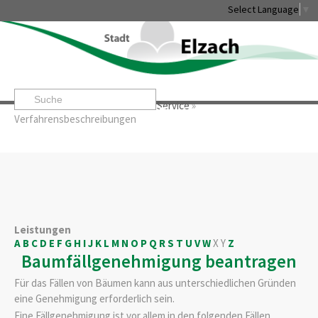
Select Language
▼
Startseite
»
Rathaus & Service
»
Service
»
Leben & Erleben
Rathaus & Service
Stadtentwicklung & W
Verfahrensbeschreibungen
Leistungen
A
B
C
D
E
F
G
H
I
J
K
L
M
N
O
P
Q
R
S
T
U
V
W
X
Y
Z
Baumfällgenehmigung beantragen
Für das Fällen von Bäumen kann aus unterschiedlichen Gründen
eine Genehmigung erforderlich sein.
Eine Fällgenehmigung ist vor allem in den folgenden Fällen