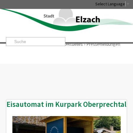
Select Language
▼
Startseite
»
Rathaus & Service
»
Aktuelles
»
Pressemeldungen
Leben & Erleben
Rathaus & Service
Stadtentwicklung & W
Eisautomat im Kurpark Oberprechtal