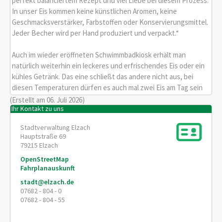
perfekt balanciertem Rezept und viel Liebe bei diesem Prozess.
In unser Eis kommen keine künstlichen Aromen, keine
Geschmacksverstärker, Farbstoffen oder Konservierungsmittel.
Jeder Becher wird per Hand produziert und verpackt.“
Auch im wieder eröffneten Schwimmbadkiosk erhält man
natürlich weiterhin ein leckeres und erfrischendes Eis oder ein
kühles Getränk. Das eine schließt das andere nicht aus, bei
diesen Temperaturen dürfen es auch mal zwei Eis am Tag sein
(Erstellt am 06. Juli 2026)
Ihr Kontakt zu uns
Stadtverwaltung Elzach
Hauptstraße 69
79215
Elzach
OpenStreetMap
Fahrplanauskunft
stadt@elzach.de
07682 - 804 - 0
07682 - 804 - 55