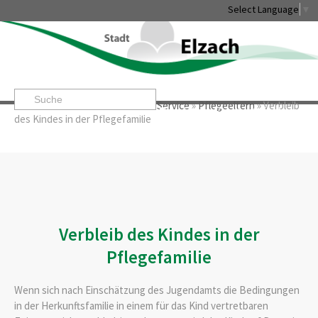
Select Language
▼
Startseite
»
Rathaus & Service
»
Service
»
Pflegeeltern
»
Verbleib
Leben & Erleben
Rathaus & Service
Stadtentwicklung & W
des Kindes in der Pflegefamilie
Verbleib des Kindes in der
Pflegefamilie
Wenn sich nach Einschätzung des Jugendamts die Bedingungen
in der Herkunftsfamilie in einem für das Kind vertretbaren