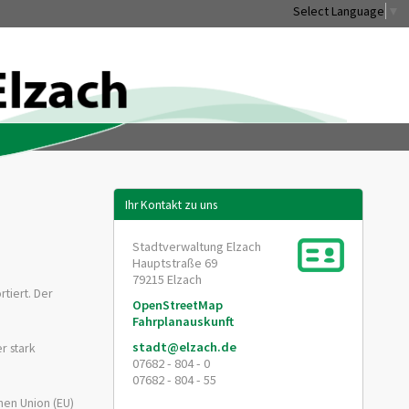
Select Language
▼
Ihr Kontakt zu uns
Stadtverwaltung Elzach
Hauptstraße 69
79215
Elzach
tiert. Der
OpenStreetMap
Fahrplanauskunft
stadt@elzach.de
r stark
07682 - 804 - 0
07682 - 804 - 55
hen Union (EU)