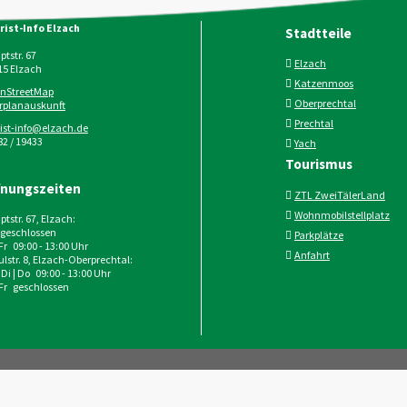
rist-Info Elzach
Stadtteile
tstr. 67
Elzach
15
Elzach
Katzenmoos
nStreetMap
Oberprechtal
rplanauskunft
Prechtal
rist-info@elzach.de
2 / 19433
Yach
Tourismus
fnungszeiten
ZTL ZweiTälerLand
Wohnmobilstellplatz
tstr. 67, Elzach:
geschlossen
Parkplätze
 Fr 09:00 - 13:00 Uhr
Anfahrt
lstr. 8, Elzach-Oberprechtal:
 Di | Do 09:00 - 13:00 Uhr
 Fr geschlossen