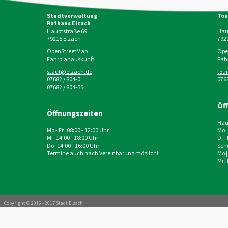
Stadtverwaltung
Tou
Rathaus Elzach
Hauptstraße 69
Haup
79215
Elzach
792
OpenStreetMap
Ope
Fahrplanauskunft
Fah
stadt@elzach.de
tou
07682 / 804-0
0768
07682 / 804-55
Öf
Öffnungszeiten
Haup
Mo - Fr 08:00 - 12:00 Uhr
Mo 
Mi 14:00 - 18:00 Uhr
Di -
Do 14:00 - 16:00 Uhr
Schu
Termine auch nach Vereinbarung möglich!
Mo |
Mi |
Copyright © 2016 - 2017 Stadt Elzach