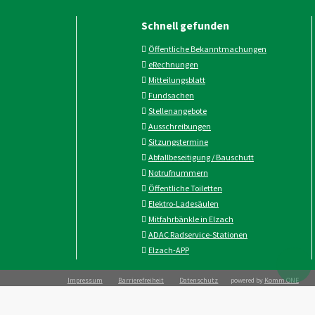
Schnell gefunden
Öffentliche Bekanntmachungen
eRechnungen
Mitteilungsblatt
Fundsachen
Stellenangebote
Ausschreibungen
Sitzungstermine
Abfallbeseitigung / Bauschutt
Notrufnummern
Öffentliche Toiletten
Elektro-Ladesäulen
Mitfahrbänkle in Elzach
ADAC Radservice-Stationen
Elzach-APP
Impressum
Barrierefreiheit
Datenschutz
powered by
Komm.ONE