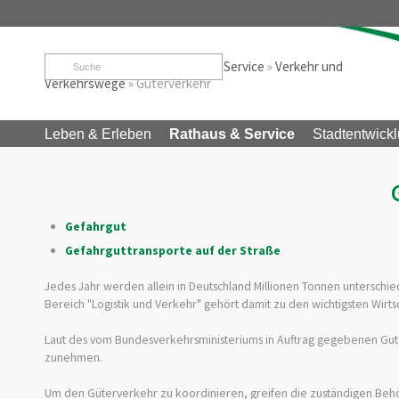
Startseite
»
Rathaus & Service
»
Service
»
Verkehr und
Verkehrswege
»
Güterverkehr
Leben & Erleben
Rathaus & Service
Stadtentwickl
Gefahrgut
Gefahrguttransporte auf der Straße
Jedes Jahr werden allein in Deutschland Millionen Tonnen unterschied
Bereich "Logistik und Verkehr" gehört damit zu den wichtigsten Wirt
Laut des vom Bundesverkehrsministeriums in Auftrag gegebenen Guta
zunehmen.
Um den Güterverkehr zu koordinieren, greifen die zuständigen Behö