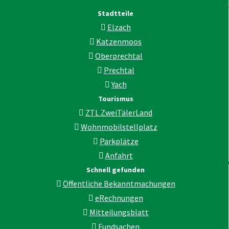
Stadtteile
Elzach
Katzenmoos
Oberprechtal
Prechtal
Yach
Tourismus
ZTL ZweiTälerLand
Wohnmobilstellplatz
Parkplätze
Anfahrt
Schnell gefunden
Öffentliche Bekanntmachungen
eRechnungen
Mitteilungsblatt
Fundsachen