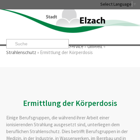
Select Language
▼
Startseite
»
Rathaus & Service
»
Service
»
Umwelt
»
Leben & Erleben
Rathaus & Service
Stadtentwicklung & W
Strahlenschutz
»
Ermittlung der Körperdosis
Ermittlung der Körperdosis
Einige Berufsgruppen, die während ihrer Arbeit einer
ionisierenden Strahlung ausgesetzt sind, unterliegen dem
beruflichen Strahlenschutz. Dies betrifft Berufsgruppen in der
Medizin, in der Industrie, in Wasserwerken, im Bergbau und in