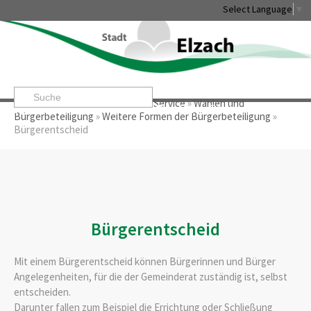
Select Language
▼
Startseite
»
Rathaus & Service
»
Service
»
Wahlen und
Leben & Erleben
Rathaus & Service
Stadtentwicklung & W
Bürgerbeteiligung
»
Weitere Formen der Bürgerbeteiligung
»
Bürgerentscheid
Bürgerentscheid
Mit einem Bürgerentscheid können Bürgerinnen und Bürger
Angelegenheiten, für die der Gemeinderat zuständig ist, selbst
entscheiden.
Darunter fallen zum Beispiel die Errichtung oder Schließung