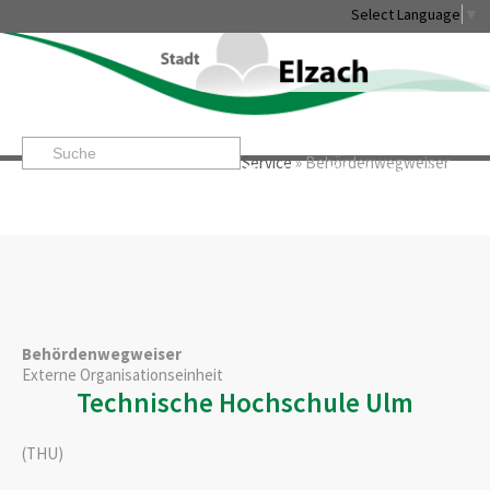
Select Language
▼
Startseite
»
Rathaus & Service
»
Service
»
Behördenwegweiser
Leben & Erleben
Rathaus & Service
Stadtentwicklung & W
Behördenwegweiser
Externe Organisationseinheit
Technische Hochschule Ulm
(THU)