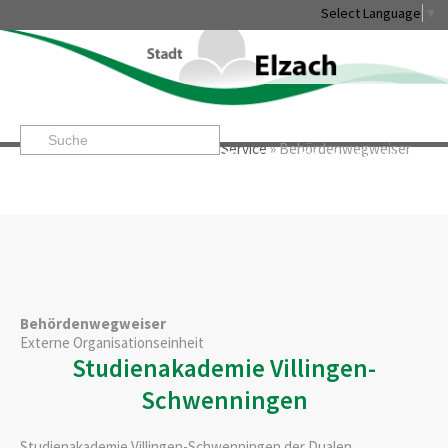
Select Language
▼
Startseite
»
Rathaus & Service
»
Service
»
Behördenwegweiser
Leben & Erleben
Rathaus & Service
Stadtentwicklung & W
Behördenwegweiser
Externe Organisationseinheit
Studienakademie Villingen-
Schwenningen
Studienakademie Villingen-Schwenningen der Dualen