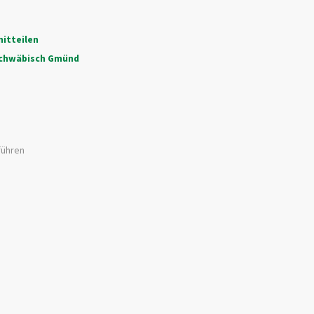
itteilen
Schwäbisch Gmünd
führen