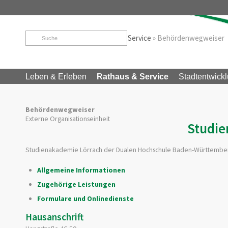
Startseite
»
Rathaus & Service
»
Service
»
Behördenwegweiser
Leben & Erleben
Rathaus & Service
Stadtentwickl
Behördenwegweiser
Externe Organisationseinheit
Studie
Studienakademie Lörrach der Dualen Hochschule Baden-Württembe
Allgemeine Informationen
Zugehörige Leistungen
Formulare und Onlinedienste
Hausanschrift