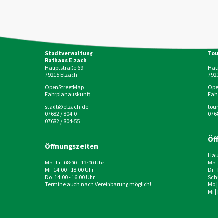
Stadtverwaltung
Tou
Rathaus Elzach
Hauptstraße 69
Haup
79215
Elzach
792
OpenStreetMap
Ope
Fahrplanauskunft
Fah
stadt@elzach.de
tou
07682 / 804-0
0768
07682 / 804-55
Öf
Öffnungszeiten
Haup
Mo - Fr 08:00 - 12:00 Uhr
Mo 
Mi 14:00 - 18:00 Uhr
Di -
Do 14:00 - 16:00 Uhr
Schu
Termine auch nach Vereinbarung möglich!
Mo |
Mi |