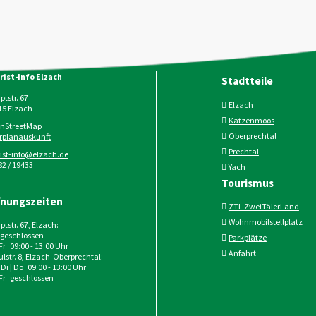
rist-Info Elzach
Stadtteile
tstr. 67
Elzach
15
Elzach
Katzenmoos
nStreetMap
Oberprechtal
rplanauskunft
Prechtal
rist-info@elzach.de
2 / 19433
Yach
Tourismus
fnungszeiten
ZTL ZweiTälerLand
Wohnmobilstellplatz
tstr. 67, Elzach:
geschlossen
Parkplätze
 Fr 09:00 - 13:00 Uhr
Anfahrt
lstr. 8, Elzach-Oberprechtal:
 Di | Do 09:00 - 13:00 Uhr
 Fr geschlossen