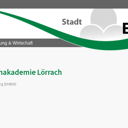
ung & Wirtschaft
nakademie Lörrach
rg (DHBW)