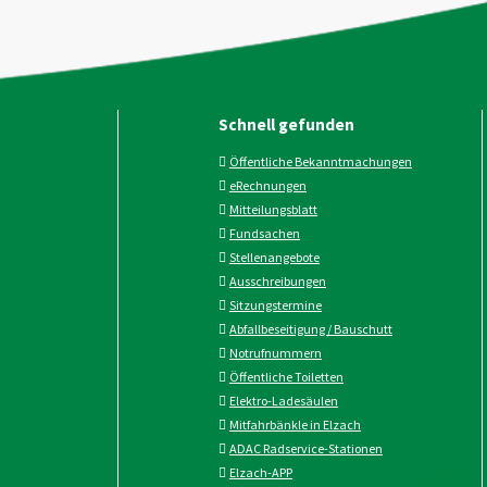
Schnell gefunden
Öffentliche Bekanntmachungen
eRechnungen
Mitteilungsblatt
Fundsachen
Stellenangebote
Ausschreibungen
Sitzungstermine
Abfallbeseitigung / Bauschutt
Notrufnummern
Öffentliche Toiletten
Elektro-Ladesäulen
Mitfahrbänkle in Elzach
ADAC Radservice-Stationen
Elzach-APP