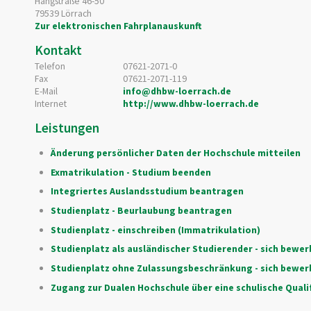
Hangstraße 46-50
79539
Lörrach
Zur elektronischen Fahrplanauskunft
Kontakt
Telefon
07621-2071-0
Fax
07621-2071-119
E-Mail
info@dhbw-loerrach.de
Internet
http://www.dhbw-loerrach.de
Leistungen
Änderung persönlicher Daten der Hochschule mitteilen
Exmatrikulation - Studium beenden
Integriertes Auslandsstudium beantragen
Studienplatz - Beurlaubung beantragen
Studienplatz - einschreiben (Immatrikulation)
Studienplatz als ausländischer Studierender - sich bewe
Studienplatz ohne Zulassungsbeschränkung - sich bewerb
Zugang zur Dualen Hochschule über eine schulische Qual