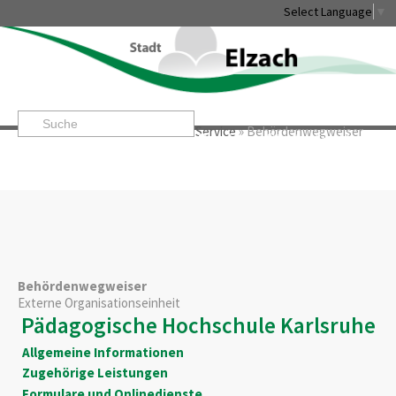
Select Language
▼
Startseite
»
Rathaus & Service
»
Service
»
Behördenwegweiser
Leben & Erleben
Rathaus & Service
Stadtentwicklung & W
Behördenwegweiser
Externe Organisationseinheit
Pädagogische Hochschule Karlsruhe
Allgemeine Informationen
Zugehörige Leistungen
Formulare und Onlinedienste