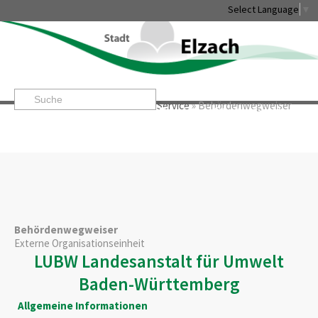
Select Language
▼
Startseite
»
Rathaus & Service
»
Service
»
Behördenwegweiser
Leben & Erleben
Rathaus & Service
Stadtentwicklung & W
Behördenwegweiser
Externe Organisationseinheit
LUBW Landesanstalt für Umwelt
Baden-Württemberg
Allgemeine Informationen