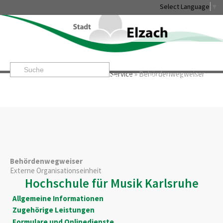
Select Language
▼
Startseite
»
Rathaus & Service
»
Service
»
Behördenwegweiser
Leben & Erleben
Rathaus & Service
Stadtentwicklung & W
Behördenwegweiser
Externe Organisationseinheit
Hochschule für Musik Karlsruhe
Allgemeine Informationen
Zugehörige Leistungen
Formulare und Onlinedienste