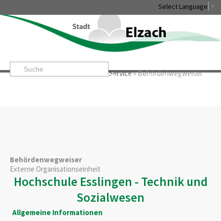
Select Language
▼
Startseite
»
Rathaus & Service
»
Service
»
Behördenwegweiser
Leben & Erleben
Rathaus & Service
Stadtentwicklung & W
Behördenwegweiser
Externe Organisationseinheit
Hochschule Esslingen - Technik und
Sozialwesen
Allgemeine Informationen