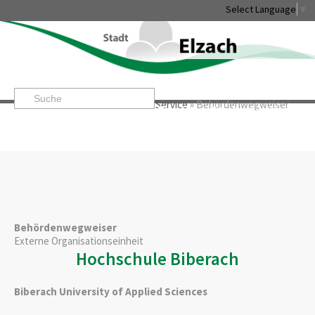
Select Language
▼
Startseite
»
Rathaus & Service
»
Service
»
Behördenwegweiser
Leben & Erleben
Rathaus & Service
Stadtentwicklung & W
Behördenwegweiser
Externe Organisationseinheit
Hochschule Biberach
Biberach University of Applied Sciences