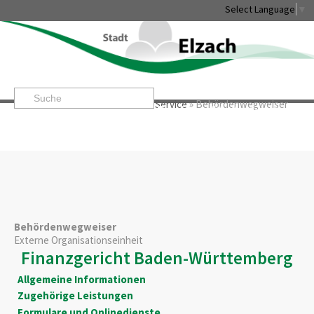
Select Language
▼
Startseite
»
Rathaus & Service
»
Service
»
Behördenwegweiser
Leben & Erleben
Rathaus & Service
Stadtentwicklung & W
Behördenwegweiser
Externe Organisationseinheit
Finanzgericht Baden-Württemberg
Allgemeine Informationen
Zugehörige Leistungen
Formulare und Onlinedienste