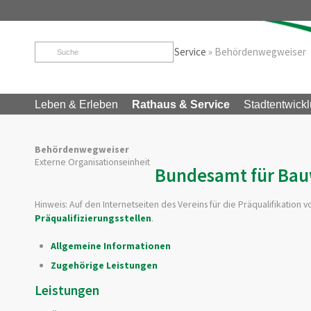
Startseite
»
Rathaus & Service
»
Service
»
Behördenwegweiser
Leben & Erleben
Rathaus & Service
Stadtentwickl
Behördenwegweiser
Externe Organisationseinheit
Bundesamt für Ba
Hinweis: Auf den Internetseiten des
Vereins für die
Präqualifikation 
Präqualifizierungsstellen
.
Allgemeine Informationen
Zugehörige Leistungen
Leistungen