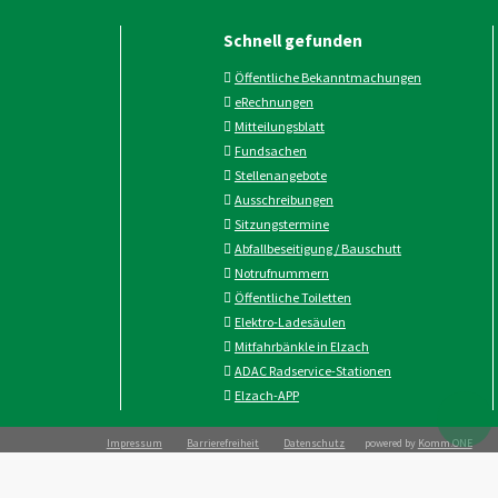
Schnell gefunden
Öffentliche Bekanntmachungen
eRechnungen
Mitteilungsblatt
Fundsachen
Stellenangebote
Ausschreibungen
Sitzungstermine
Abfallbeseitigung / Bauschutt
Notrufnummern
Öffentliche Toiletten
Elektro-Ladesäulen
Mitfahrbänkle in Elzach
ADAC Radservice-Stationen
Elzach-APP
Impressum
Barrierefreiheit
Datenschutz
powered by
Komm.ONE