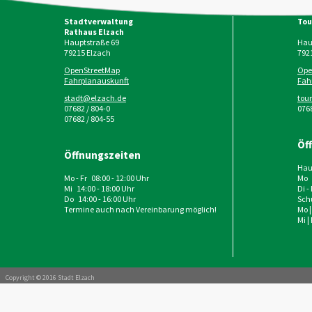
Stadtverwaltung
Tou
Rathaus Elzach
Hauptstraße 69
Haup
79215
Elzach
792
OpenStreetMap
Ope
Fahrplanauskunft
Fah
stadt@elzach.de
tou
07682 / 804-0
0768
07682 / 804-55
Öf
Öffnungszeiten
Haup
Mo - Fr 08:00 - 12:00 Uhr
Mo 
Mi 14:00 - 18:00 Uhr
Di -
Do 14:00 - 16:00 Uhr
Schu
Termine auch nach Vereinbarung möglich!
Mo |
Mi |
Copyright © 2016 Stadt Elzach