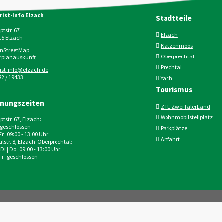
rist-Info Elzach
Stadtteile
tstr. 67
Elzach
15
Elzach
Katzenmoos
nStreetMap
Oberprechtal
rplanauskunft
Prechtal
rist-info@elzach.de
2 / 19433
Yach
Tourismus
fnungszeiten
ZTL ZweiTälerLand
Wohnmobilstellplatz
tstr. 67, Elzach:
geschlossen
Parkplätze
 Fr 09:00 - 13:00 Uhr
Anfahrt
lstr. 8, Elzach-Oberprechtal:
 Di | Do 09:00 - 13:00 Uhr
 Fr geschlossen